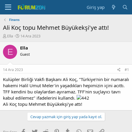
Giriş yap
Finans
Ali Koç topu Mehmet Büyükekşi'ye attı!
K
B
Ella
14 Ara 2023
o
a
n
ş
Ella
E
b
l
Guest
u
a
y
n
u
g
14 Ara 2023
#1
b
ı
a
ç
Kulüpler Birliği Vakfı Başkanı Ali Koç, "Türkiye'nin bir numaralı
ş
t
hakemi Halil Umut Meler'in yaşadıkları hepimizin içini acıttı.
l
a
TFF kendini bu olaylardan ayıramaz. TFF'nin suçlayıcı tavrı
a
r
kabul edilemez" ifadelerini kullandı.
t
i
Ali Koç topu Mehmet Büyükekşi'ye attı!
a
h
n
i
Cevap yazmak için giriş yap yada kayıt ol.
Facebook
Twitter
Reddit
Pinterest
Tumblr
WhatsApp
E-posta
Link
Paylaş: