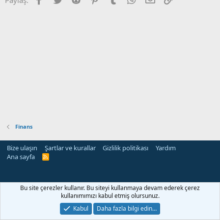
Finans
Bize ulaşın
Şartlar ve kurallar
Gizlilik politikası
Yardım
Ana sayfa
R
S
S
eleri
Bu site çerezler kullanır. Bu siteyi kullanmaya devam ederek çerez
kullanımımızı kabul etmiş olursunuz.
Kabul
Daha fazla bilgi edin…