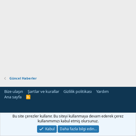
Güncel Haberler
Bize ulaşın
Şartlar ve kurallar
Gizlilik politikası
Yardım
Ana sayfa
R
S
S
Bu site çerezler kullanır. Bu siteyi kullanmaya devam ederek çerez
kullanımımızı kabul etmiş olursunuz.
Kabul
Daha fazla bilgi edin…