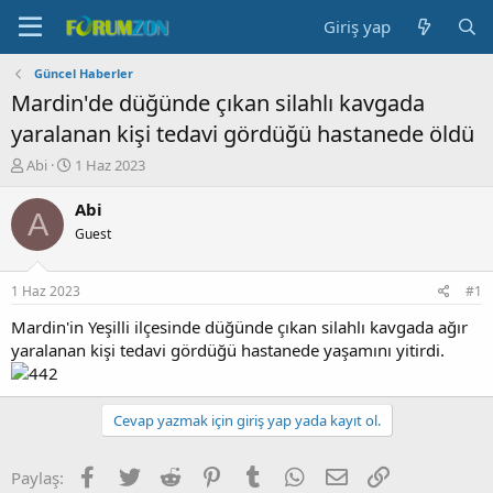
Giriş yap
Güncel Haberler
Mardin'de düğünde çıkan silahlı kavgada
yaralanan kişi tedavi gördüğü hastanede öldü
K
B
Abi
1 Haz 2023
o
a
n
ş
Abi
A
b
l
Guest
u
a
y
n
u
g
1 Haz 2023
#1
b
ı
a
ç
Mardin'in Yeşilli ilçesinde düğünde çıkan silahlı kavgada ağır
ş
t
yaralanan kişi tedavi gördüğü hastanede yaşamını yitirdi.
l
a
a
r
t
i
Cevap yazmak için giriş yap yada kayıt ol.
a
h
n
i
Facebook
Twitter
Reddit
Pinterest
Tumblr
WhatsApp
E-posta
Link
Paylaş: