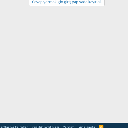
Cevap yazmak için giriş yap yada kayıt ol.
artlar ve kurallar
Gizlilik politikası
Yardım
Ana sayfa
R