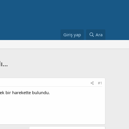
Giriş yap
Ara
...
#1
ek bir harekette bulundu.