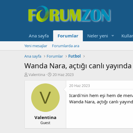
Ana sayfa
Forumlar
Neler yeni
Kullan
Yeni mesajlar
Forumlarda ara
Ana sayfa
Forumlar
Futbol
Wanda Nara, açtığı canlı yayında 
K
B
Valentina
20 Haz 2023
o
a
n
ş
20 Haz 2023
b
l
V
Icardi'nin hem eşi hem de mena
u
a
y
n
Wanda Nara, açtığı canlı yayında
u
g
b
ı
Valentina
a
ç
ş
t
Guest
l
a