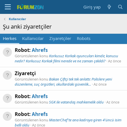
Giriş yap
Kullanıcılar
Şu anki ziyaretçiler
Herkes
Kullanıcılar
Ziyaretçiler
Robots
Robot:
Ahrefs
Görüntülenen konu
Korkusuz Korkak oyuncuları kimdir, konusu
nedir? Korkusuz Korkak filmi nerede ve ne zaman çekildi?
Az önce
Ziyaretçi
Görüntülenen konu
Bakan Çiftçi tek tek anlattı: Polislere yeni
düzenleme, suç örgütleri, okullardaki güvenlik...
Az önce
Robot:
Ahrefs
Görüntülenen konu
SGK ile vatandaş mahkemelik oldu
Az önce
Robot:
Ahrefs
Görüntülenen konu
MasterChef'te ana kadroya giren 4'üncü isim
belli oldu
Az önce