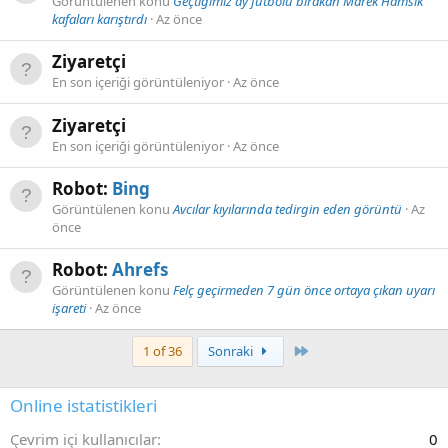
Görüntülenen konu
Geçtiğimiz ay futbolu bırakan Marek Hamsik
kafaları karıştırdı
Az önce
Ziyaretçi
En son içeriği görüntüleniyor
Az önce
Ziyaretçi
En son içeriği görüntüleniyor
Az önce
Robot:
Bing
Görüntülenen konu
Avcılar kıyılarında tedirgin eden görüntü
Az
önce
Robot:
Ahrefs
Görüntülenen konu
Felç geçirmeden 7 gün önce ortaya çıkan uyarı
işareti
Az önce
Son
1 of 36
Sonraki
Online istatistikleri
Çevrim içi kullanıcılar
0