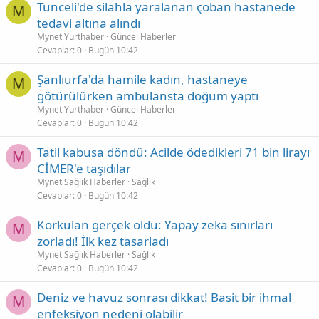
Tunceli'de silahla yaralanan çoban hastanede
M
tedavi altına alındı
Mynet Yurthaber
Güncel Haberler
Cevaplar
0
Bugün 10:42
Şanlıurfa'da hamile kadın, hastaneye
M
götürülürken ambulansta doğum yaptı
Mynet Yurthaber
Güncel Haberler
Cevaplar
0
Bugün 10:42
Tatil kabusa döndü: Acilde ödedikleri 71 bin lirayı
M
CİMER'e taşıdılar
Mynet Sağlık Haberler
Sağlık
Cevaplar
0
Bugün 10:42
Korkulan gerçek oldu: Yapay zeka sınırları
M
zorladı! İlk kez tasarladı
Mynet Sağlık Haberler
Sağlık
Cevaplar
0
Bugün 10:42
Deniz ve havuz sonrası dikkat! Basit bir ihmal
M
enfeksiyon nedeni olabilir