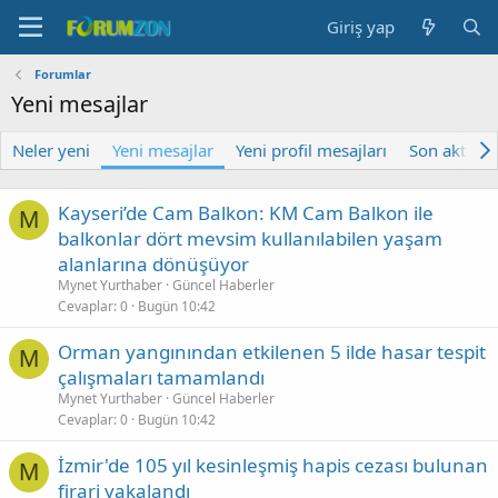
Giriş yap
Forumlar
Yeni mesajlar
Neler yeni
Yeni mesajlar
Yeni profil mesajları
Son aktivite
Kayseri’de Cam Balkon: KM Cam Balkon ile
M
balkonlar dört mevsim kullanılabilen yaşam
alanlarına dönüşüyor
Mynet Yurthaber
Güncel Haberler
Cevaplar
0
Bugün 10:42
Orman yangınından etkilenen 5 ilde hasar tespit
M
çalışmaları tamamlandı
Mynet Yurthaber
Güncel Haberler
Cevaplar
0
Bugün 10:42
İzmir'de 105 yıl kesinleşmiş hapis cezası bulunan
M
firari yakalandı