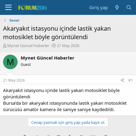
Giriş yap
Genel
Akaryakıt istasyonu içinde lastik yakan
motosiklet böyle görüntülendi
K
B
Mynet Güncel Haberler
21 May 2026
o
a
n
ş
Mynet Güncel Haberler
M
b
l
Guest
u
a
y
n
u
g
21 May 2026
#1
b
ı
a
ç
Akaryakıt istasyonu içinde lastik yakan motosiklet böyle
ş
t
görüntülendi
l
a
Bursa’da bir akaryakıt istasyonunda lastik yakan motosiklet
a
r
sürücüsü amatör kamera ile saniye saniye kaydedildi.
t
i
a
h
n
i
Cevap yazmak için giriş yap yada kayıt ol.