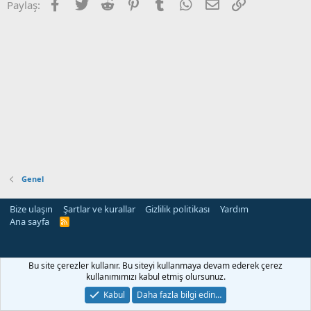
Facebook
Twitter
Reddit
Pinterest
Tumblr
WhatsApp
E-posta
Link
Paylaş:
Genel
Bize ulaşın
Şartlar ve kurallar
Gizlilik politikası
Yardım
Ana sayfa
R
S
S
Bu site çerezler kullanır. Bu siteyi kullanmaya devam ederek çerez
kullanımımızı kabul etmiş olursunuz.
Kabul
Daha fazla bilgi edin…