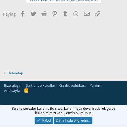
Facebook
Twitter
Reddit
Pinterest
Tumblr
WhatsApp
E-posta
Link
Paylaş:
Teknoloji
Bize ulaşın
Şartlar ve kurallar
Gizlilik politikası
Yardım
Ana sayfa
R
S
S
rehber siteleri
Bu site çerezler kullanır. Bu siteyi kullanmaya devam ederek çerez
kullanımımızı kabul etmiş olursunuz.
Kabul
Daha fazla bilgi edin…