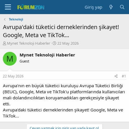
Giriş yap
Teknoloji
Avrupa'daki tüketici derneklerinden şikayet!
Google, Meta ve TikTok...
K
B
Mynet Teknoloji Haberler
22 May 2026
o
a
n
ş
Mynet Teknoloji Haberler
M
b
l
Guest
u
a
y
n
u
g
22 May 2026
#1
b
ı
a
ç
Avrupa'nın en büyük tüketici kuruluşu Avrupa Tüketici Birliği
ş
t
(BEUC), Google, Meta ve TikTok'u platformlarında kullanıcıları
l
a
mali dolandırıcılıktan koruyamadıkları gerekçesiyle şikayet
a
r
etti.
t
i
Avrupa'daki tüketici derneklerinden şikayet! Google, Meta ve
a
h
TikTok...
n
i
Cevap yazmak için giriş yap yada kayıt ol.