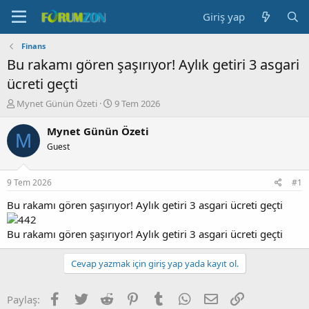
Giriş yap
Finans
Bu rakamı gören şaşırıyor! Aylık getiri 3 asgari
ücreti geçti
K
B
Mynet Günün Özeti
9 Tem 2026
o
a
n
ş
Mynet Günün Özeti
M
b
l
Guest
u
a
y
n
u
g
9 Tem 2026
#1
b
ı
a
ç
Bu rakamı gören şaşırıyor! Aylık getiri 3 asgari ücreti geçti
ş
t
l
a
Bu rakamı gören şaşırıyor! Aylık getiri 3 asgari ücreti geçti
a
r
t
i
Cevap yazmak için giriş yap yada kayıt ol.
a
h
n
i
Facebook
Twitter
Reddit
Pinterest
Tumblr
WhatsApp
E-posta
Link
Paylaş: