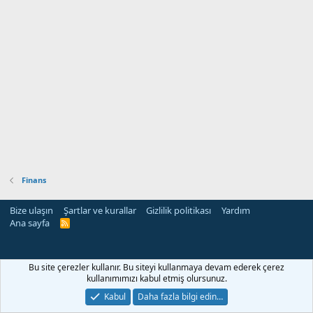
Finans
Bize ulaşın
Şartlar ve kurallar
Gizlilik politikası
Yardım
Ana sayfa
R
S
S
rehber siteleri
Bu site çerezler kullanır. Bu siteyi kullanmaya devam ederek çerez
kullanımımızı kabul etmiş olursunuz.
Kabul
Daha fazla bilgi edin…