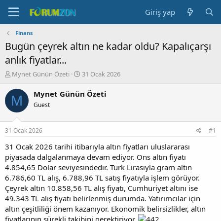
Giriş yap
Finans
Bugün çeyrek altın ne kadar oldu? Kapalıçarşı
anlık fiyatlar...
K
B
Mynet Günün Özeti
31 Ocak 2026
o
a
n
ş
Mynet Günün Özeti
M
b
l
Guest
u
a
y
n
u
g
31 Ocak 2026
#1
b
ı
a
ç
31 Ocak 2026 tarihi itibarıyla altın fiyatları uluslararası
ş
t
piyasada dalgalanmaya devam ediyor. Ons altın fiyatı
l
a
4.854,65 Dolar seviyesindedir. Türk Lirasıyla gram altın
a
r
6.786,60 TL alış, 6.788,96 TL satış fiyatıyla işlem görüyor.
t
i
Çeyrek altın 10.858,56 TL alış fiyatı, Cumhuriyet altını ise
a
h
49.343 TL alış fiyatı belirlenmiş durumda. Yatırımcılar için
n
i
altın çeşitliliği önem kazanıyor. Ekonomik belirsizlikler, altın
fiyatlarının sürekli takibini gerektiriyor.