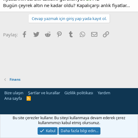
Bugün çeyrek altın ne kadar oldu? Kapalıçarşı anlık fiyatlar...
Cevap yazmak için giriş yap yada kayıt ol.
Facebook
Twitter
Reddit
Pinterest
Tumblr
WhatsApp
E-posta
Link
Paylaş:
Finans
Bize ulaşın
Şartlar ve kurallar
Gizlilik politikası
Yardım
Ana sayfa
R
S
S
Bu site çerezler kullanır. Bu siteyi kullanmaya devam ederek çerez
kullanımımızı kabul etmiş olursunuz.
Kabul
Daha fazla bilgi edin…