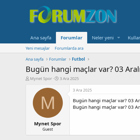
Ana sayfa
Forumlar
Neler yeni
Kullan
Yeni mesajlar
Forumlarda ara
Ana sayfa
Forumlar
Futbol
Bugün hangi maçlar var? 03 Aral
K
B
Mynet Spor
3 Ara 2025
o
a
n
ş
3 Ara 2025
b
l
M
Bugün hangi maçlar var? 03 Ar
u
a
y
n
Bugün hangi maçlar var? 03 Ar
u
g
b
ı
Mynet Spor
a
ç
ş
t
Guest
l
a