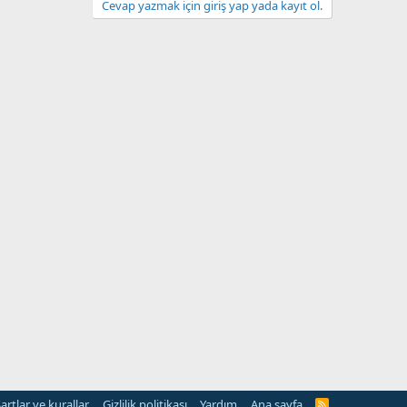
Cevap yazmak için giriş yap yada kayıt ol.
artlar ve kurallar
Gizlilik politikası
Yardım
Ana sayfa
R