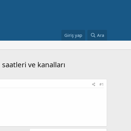
Giriş yap
Ara
aatleri ve kanalları
#1