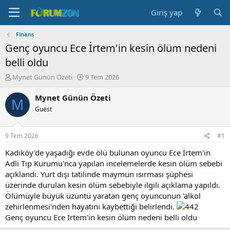
Giriş yap
Finans
Genç oyuncu Ece İrtem'in kesin ölüm nedeni
belli oldu
K
B
Mynet Günün Özeti
9 Tem 2026
o
a
n
ş
Mynet Günün Özeti
M
b
l
Guest
u
a
y
n
u
g
9 Tem 2026
#1
b
ı
a
ç
Kadıköy'de yaşadığı evde ölü bulunan oyuncu Ece İrtem'in
ş
t
Adli Tıp Kurumu'nca yapılan incelemelerde kesin ölüm sebebi
l
a
açıklandı. Yurt dışı tatilinde maymun ısırması şüphesi
a
r
üzerinde durulan kesin ölüm sebebiyle ilgili açıklama yapıldı.
t
i
Ölümüyle büyük üzüntü yaratan genç oyuncunun 'alkol
a
h
zehirlenmesi'nden hayatını kaybettiği belirlendi.
n
i
Genç oyuncu Ece İrtem'in kesin ölüm nedeni belli oldu