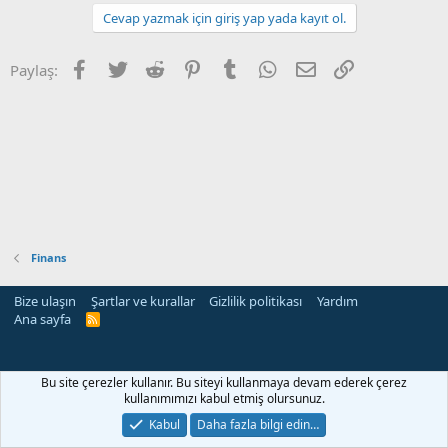
Cevap yazmak için giriş yap yada kayıt ol.
Facebook
Twitter
Reddit
Pinterest
Tumblr
WhatsApp
E-posta
Link
Paylaş:
Finans
Bize ulaşın
Şartlar ve kurallar
Gizlilik politikası
Yardım
Ana sayfa
R
S
S
Bu site çerezler kullanır. Bu siteyi kullanmaya devam ederek çerez
kullanımımızı kabul etmiş olursunuz.
Kabul
Daha fazla bilgi edin…