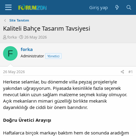
Giriş yap
Site Tanıtım
Kaliteli Bahçe Tasarım Tavsiyesi
K
B
forka
26 May 2026
o
a
n
ş
forka
F
b
l
Administrator
Yönetici
u
a
y
n
u
g
26 May 2026
#1
b
ı
a
ç
Herkese selamlar, bu dönemde villa peyzaj projeleriyle
ş
t
yakından uğraşıyorum. Piyasada kesinlikle fazla seçenek
l
a
mevcut lakin uzun sağlam malzeme seçmek kolay olmuyor.
a
r
Açık mekanların mimari güzelliği birlikte mekanik
t
i
dayanıklılığı de ciddi bir önem barındırır.
a
h
n
i
Doğru Üretici Arayışı
Haftalarca birçok markayı baktım hem de sonunda aradığım