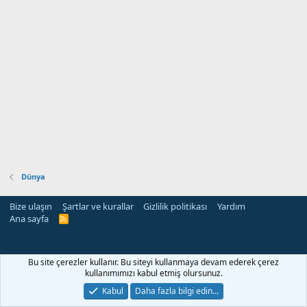
Dünya
Bize ulaşın
Şartlar ve kurallar
Gizlilik politikası
Yardım
Ana sayfa
R
S
S
Bu site çerezler kullanır. Bu siteyi kullanmaya devam ederek çerez
kullanımımızı kabul etmiş olursunuz.
Kabul
Daha fazla bilgi edin…