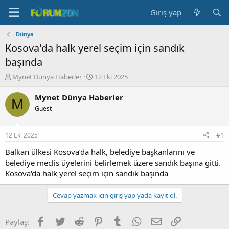
Giriş yap
Dünya
Kosova'da halk yerel seçim için sandık
başında
K
B
Mynet Dünya Haberler
12 Eki 2025
o
a
n
ş
Mynet Dünya Haberler
M
b
l
Guest
u
a
y
n
u
g
12 Eki 2025
#1
b
ı
a
ç
Balkan ülkesi Kosova’da halk, belediye başkanlarını ve
ş
t
belediye meclis üyelerini belirlemek üzere sandık başına gitti.
l
a
Kosova'da halk yerel seçim için sandık başında
a
r
t
i
Cevap yazmak için giriş yap yada kayıt ol.
a
h
n
i
Facebook
Twitter
Reddit
Pinterest
Tumblr
WhatsApp
E-posta
Link
Paylaş: