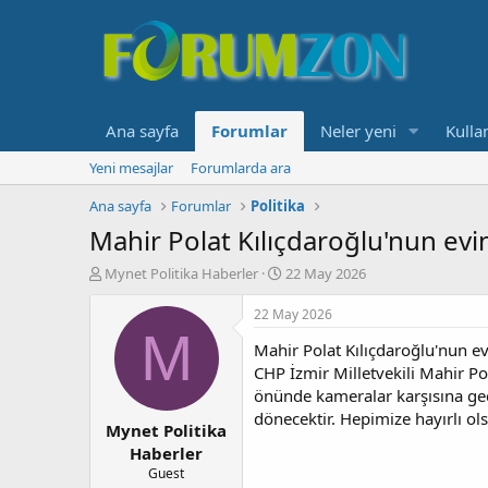
Ana sayfa
Forumlar
Neler yeni
Kullan
Yeni mesajlar
Forumlarda ara
Ana sayfa
Forumlar
Politika
Mahir Polat Kılıçdaroğlu'nun ev
K
B
Mynet Politika Haberler
22 May 2026
o
a
n
ş
22 May 2026
b
l
M
Mahir Polat Kılıçdaroğlu'nun e
u
a
y
n
CHP İzmir Milletvekili Mahir Po
u
g
önünde kameralar karşısına geç
b
ı
dönecektir. Hepimize hayırlı ol
Mynet Politika
a
ç
ş
t
Haberler
l
a
Guest