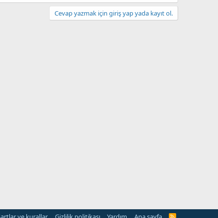
Cevap yazmak için giriş yap yada kayıt ol.
artlar ve kurallar
Gizlilik politikası
Yardım
Ana sayfa
R