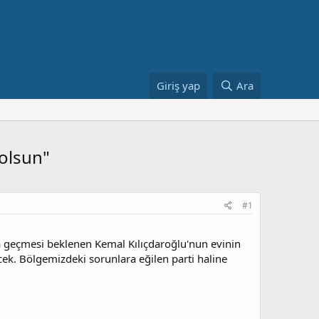
Giriş yap
Ara
 olsun"
#1
ına geçmesi beklenen Kemal Kılıçdaroğlu'nun evinin
k. Bölgemizdeki sorunlara eğilen parti haline