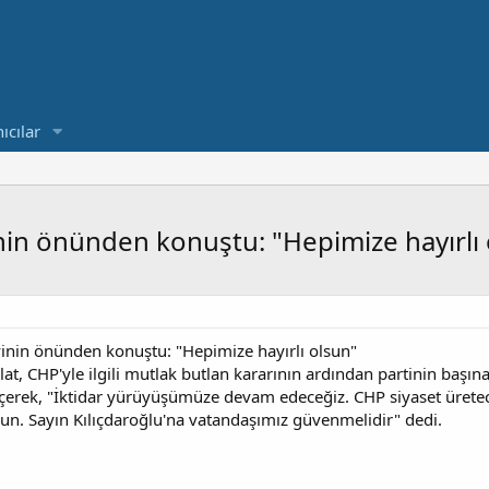
ıcılar
inin önünden konuştu: "Hepimize hayırlı
vinin önünden konuştu: "Hepimize hayırlı olsun"
lat, CHP'yle ilgili mutlak butlan kararının ardından partinin baş
erek, "İktidar yürüyüşümüze devam edeceğiz. CHP siyaset üretece
sun. Sayın Kılıçdaroğlu'na vatandaşımız güvenmelidir" dedi.