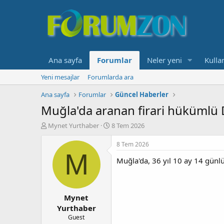
Ana sayfa
Forumlar
Neler yeni
Kullan
Yeni mesajlar
Forumlarda ara
Ana sayfa
Forumlar
Güncel Haberler
Muğla'da aranan firari hükümlü D
K
B
Mynet Yurthaber
8 Tem 2026
o
a
n
ş
8 Tem 2026
b
l
M
Muğla'da, 36 yıl 10 ay 14 günlü
u
a
y
n
u
g
b
ı
Mynet
a
ç
ş
t
Yurthaber
l
a
Guest