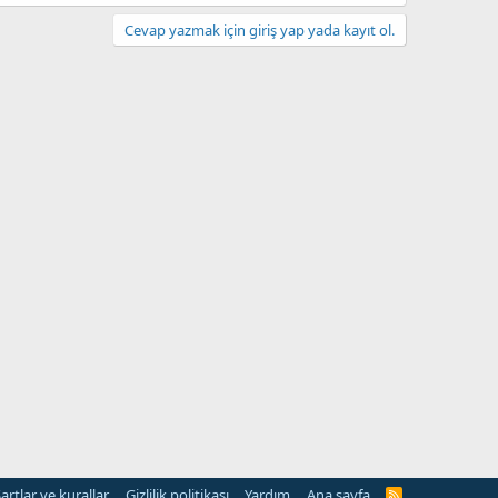
Cevap yazmak için giriş yap yada kayıt ol.
artlar ve kurallar
Gizlilik politikası
Yardım
Ana sayfa
R