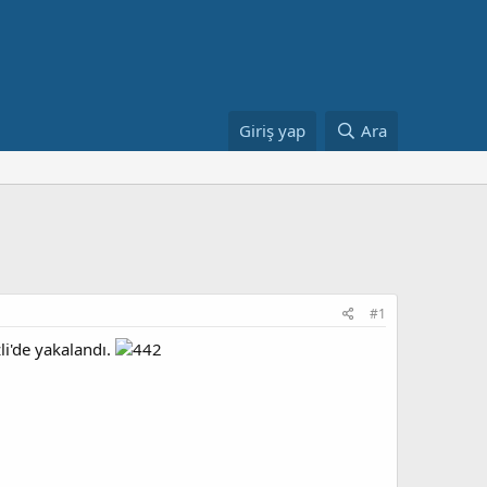
Giriş yap
Ara
#1
li'de yakalandı.