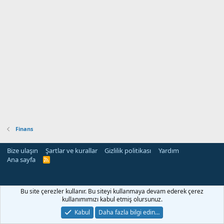
Finans
Bize ulaşın
Şartlar ve kurallar
Gizlilik politikası
Yardım
Ana sayfa
R
S
S
Bu site çerezler kullanır. Bu siteyi kullanmaya devam ederek çerez
kullanımımızı kabul etmiş olursunuz.
Kabul
Daha fazla bilgi edin…