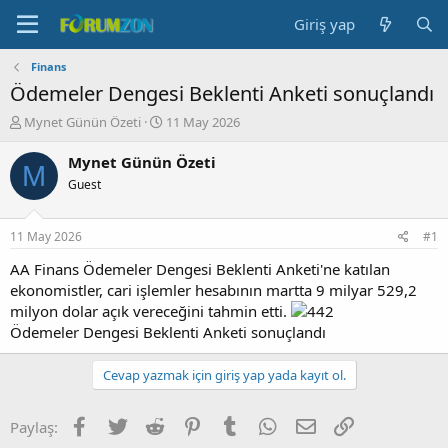
Giriş yap
Finans
Ödemeler Dengesi Beklenti Anketi sonuçlandı
K
B
Mynet Günün Özeti
11 May 2026
o
a
n
ş
Mynet Günün Özeti
M
b
l
Guest
u
a
y
n
u
g
11 May 2026
#1
b
ı
a
ç
AA Finans Ödemeler Dengesi Beklenti Anketi'ne katılan
ş
t
ekonomistler, cari işlemler hesabının martta 9 milyar 529,2
l
a
milyon dolar açık vereceğini tahmin etti.
a
r
Ödemeler Dengesi Beklenti Anketi sonuçlandı
t
i
a
h
n
i
Cevap yazmak için giriş yap yada kayıt ol.
Facebook
Twitter
Reddit
Pinterest
Tumblr
WhatsApp
E-posta
Link
Paylaş: