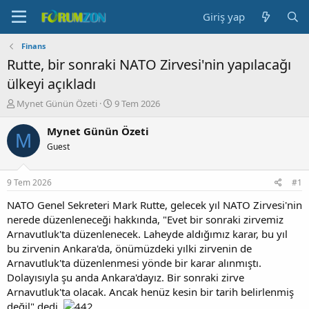
Giriş yap
Finans
Rutte, bir sonraki NATO Zirvesi'nin yapılacağı
ülkeyi açıkladı
K
B
Mynet Günün Özeti
9 Tem 2026
o
a
n
ş
Mynet Günün Özeti
M
b
l
Guest
u
a
y
n
u
g
9 Tem 2026
#1
b
ı
a
ç
NATO Genel Sekreteri Mark Rutte, gelecek yıl NATO Zirvesi'nin
ş
t
nerede düzenleneceği hakkında, "Evet bir sonraki zirvemiz
l
a
Arnavutluk'ta düzenlenecek. Laheyde aldığımız karar, bu yıl
a
r
bu zirvenin Ankara'da, önümüzdeki yılki zirvenin de
t
i
Arnavutluk'ta düzenlenmesi yönde bir karar alınmıştı.
a
h
Dolayısıyla şu anda Ankara'dayız. Bir sonraki zirve
n
i
Arnavutluk'ta olacak. Ancak henüz kesin bir tarih belirlenmiş
değil" dedi.