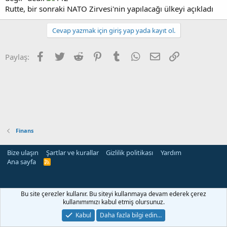
Rutte, bir sonraki NATO Zirvesi'nin yapılacağı ülkeyi açıkladı
Cevap yazmak için giriş yap yada kayıt ol.
Facebook
Twitter
Reddit
Pinterest
Tumblr
WhatsApp
E-posta
Link
Paylaş:
Finans
Bize ulaşın
Şartlar ve kurallar
Gizlilik politikası
Yardım
Ana sayfa
R
S
S
ri
Bu site çerezler kullanır. Bu siteyi kullanmaya devam ederek çerez
kullanımımızı kabul etmiş olursunuz.
Kabul
Daha fazla bilgi edin…