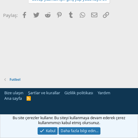
Facebook
Twitter
Reddit
Pinterest
Tumblr
WhatsApp
E-posta
Link
Paylaş:
Futbol
Bize ulaşın
Şartlar ve kurallar
Gizlilik politikası
Yardım
Ana sayfa
R
S
S
eleri
Bu site çerezler kullanır. Bu siteyi kullanmaya devam ederek çerez
kullanımımızı kabul etmiş olursunuz.
Kabul
Daha fazla bilgi edin…