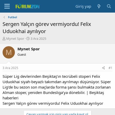
Giriş yap
Futbol
Sergen Yalçın görev vermiyordu! Felix
Uduokhai ayrılıyor
K
B
Mynet Spor
3 Ara 2025
o
a
n
ş
Mynet Spor
M
b
l
Guest
u
a
y
n
u
g
3 Ara 2025
#1
b
ı
a
ç
Süper Lig devlerinden Beşiktaş’ın tecrübeli stoperi Felix
ş
t
Uduokhai siyah-beyazlı takımdan ayrılmayı düşünüyor. Süper
l
a
Lig’de bu sezon son maçlarda forma şansı bulmakta zorlanan
a
r
Alman stoper, yeniden Bundesliga’ya dönebilir. | Beşiktaş
t
i
haberleri
a
h
Sergen Yalçın görev vermiyordu! Felix Uduokhai ayrılıyor
n
i
Cevap yazmak için giriş yap yada kayıt ol.