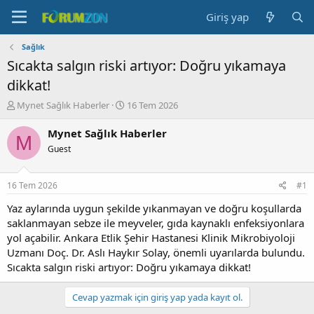
Giriş yap
Sağlık
Sıcakta salgın riski artıyor: Doğru yıkamaya
dikkat!
K
B
Mynet Sağlık Haberler
16 Tem 2026
o
a
n
ş
Mynet Sağlık Haberler
M
b
l
Guest
u
a
y
n
u
g
16 Tem 2026
#1
b
ı
a
ç
Yaz aylarında uygun şekilde yıkanmayan ve doğru koşullarda
ş
t
saklanmayan sebze ile meyveler, gıda kaynaklı enfeksiyonlara
l
a
yol açabilir. Ankara Etlik Şehir Hastanesi Klinik Mikrobiyoloji
a
r
Uzmanı Doç. Dr. Aslı Haykır Solay, önemli uyarılarda bulundu.
t
i
Sıcakta salgın riski artıyor: Doğru yıkamaya dikkat!
a
h
n
i
Cevap yazmak için giriş yap yada kayıt ol.