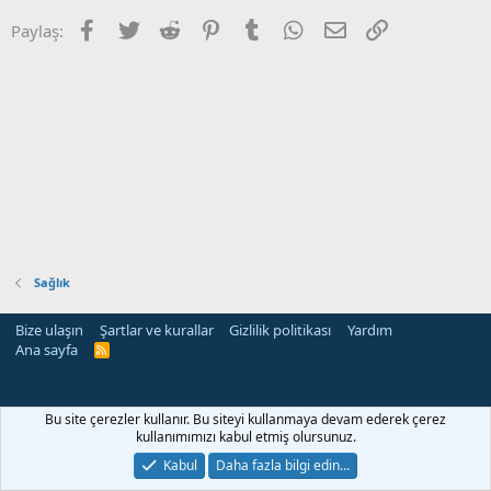
Facebook
Twitter
Reddit
Pinterest
Tumblr
WhatsApp
E-posta
Link
Paylaş:
Sağlık
Bize ulaşın
Şartlar ve kurallar
Gizlilik politikası
Yardım
Ana sayfa
R
S
S
Bu site çerezler kullanır. Bu siteyi kullanmaya devam ederek çerez
kullanımımızı kabul etmiş olursunuz.
Kabul
Daha fazla bilgi edin…